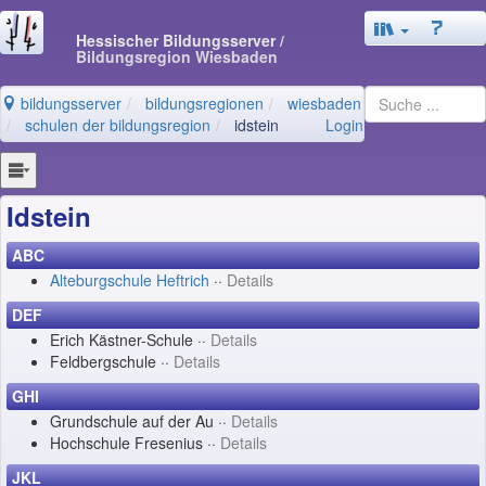
Hessischer Bildungsserver
/
Bildungsregion Wiesbaden
bildungsserver
bildungsregionen
wiesbaden
schulen der bildungsregion
idstein
Login
Idstein
ABC
Alteburgschule Heftrich
··
Details
DEF
Erich Kästner-Schule ··
Details
Feldbergschule ··
Details
GHI
Grundschule auf der Au ··
Details
Hochschule Fresenius ··
Details
JKL